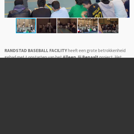
RANDSTAD BASEBALL FACILITY
heeft een grote betrokkenheid
gehad met t opstarten van het
Alleen Jij Bepaalt
project. Het
coördineren van vele clinics in de wijken en op scholen , het
opzetten van toernooien.
Het project is een initiatief van de Overheid om jeugd zoveel
betrokken te laten raken met t sportverenigingsleven, dus sport
als middel om op t positieve pad te blijven.
Tegelijkertijd een mooie opportunity om jeugd te werven voor
onze sport een win win situatie