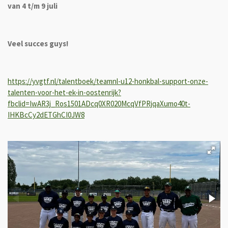
van 4 t/m 9 juli
Veel succes guys!
https://yvgtf.nl/talentboek/teamnl-u12-honkbal-support-onze-
talenten-voor-het-ek-in-oostenrijk?
fbclid=IwAR3j_Ros1501ADcq0XR020McqVfPRjqaXumo40t-
IHKBcCy2dETGhCI0JW8