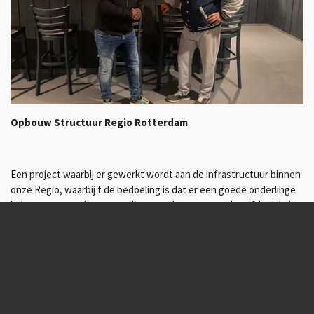
Opbouw Structuur Regio Rotterdam
Een project waarbij er gewerkt wordt aan de infrastructuur binnen
onze Regio, waarbij t de bedoeling is dat er een goede onderlinge
balans ontstaand waar we allen met de neus naar dezelfde richting
wijzen.
Een klimaat waarin verenigingen kunnen streven naar haar doelen
en ambities afgestemd op t groter geheel wederom in de 3
gestelde takken Top, Breedte en Recreatief.
In het rubriek Over Ons wordt deels omschreven hoe wij dit doen.